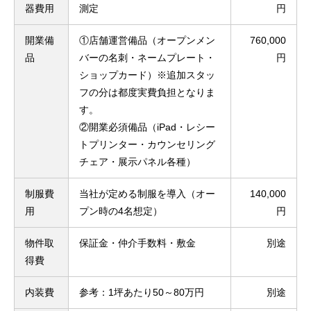
器費用
測定
円
開業備
①店舗運営備品（オープンメン
760,000
品
バーの名刺・ネームプレート・
円
ショップカード）※追加スタッ
フの分は都度実費負担となりま
す。
②開業必須備品（iPad・レシー
トプリンター・カウンセリング
チェア・展示パネル各種）
制服費
当社が定める制服を導入（オー
140,000
用
プン時の4名想定）
円
物件取
保証金・仲介手数料・敷金
別途
得費
内装費
参考：1坪あたり50～80万円
別途