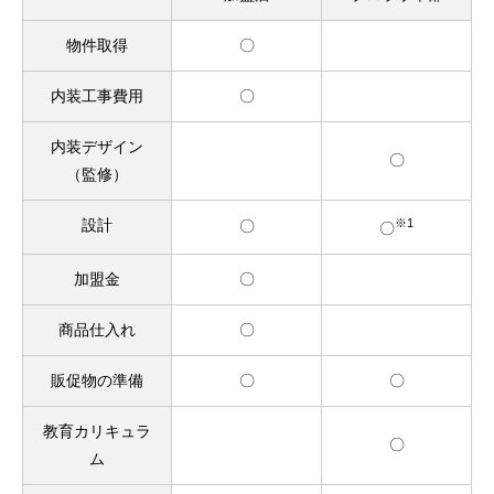
物件取得
〇
内装工事費用
〇
内装デザイン
〇
（監修）
設計
※1
〇
〇
加盟金
〇
商品仕入れ
〇
販促物の準備
〇
〇
教育カリキュラ
〇
ム