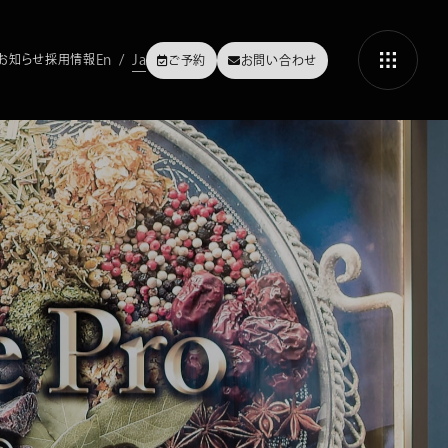
En
Ja
 お知らせ
採用情報
ご予約
お問い合わせ
ファスティングについて
酵素ファスティングの方法・やり方
「ファスティング」でよくある質問
集中３日間ファスティングプログラムのやり方・方法
必読！集中３日間ファスティングの過ごし方