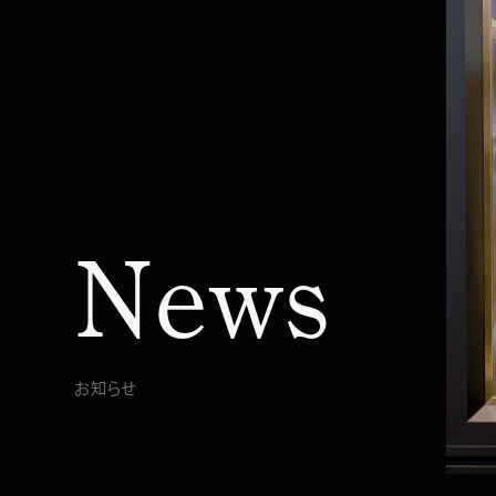
よくある質問
エステプロ・ラボ 
最新情報 / お知らせ
エステプロ・ラボ 
会員制度について
エステプロ・ラボ 
採用情報
エステプロ・ラボ 
メルマガ会員登録
エステプロ・ラボ 
オンラインショップ
運営会社
News
プライバシーポリシー
カスタマーハラスメント対応方針
取り扱い商品
©︎ Pro Labo Holdings Co.,Ltd.
お知らせ
当サイトに掲載のコピーおよび画像等、す
べてのデータを無断で複写〉転載することは
著作権法等で禁じられています。