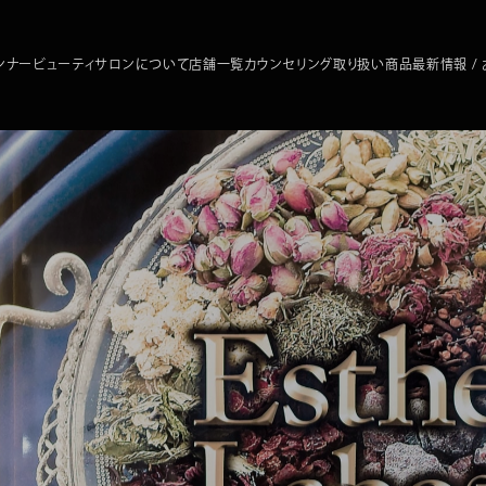
ンナービューティサロンについて
店舗一覧
カウンセリング
取り扱い商品
最新情報 /
サロンについて
札幌
エステプロ・ラボ 仙台ロフト
エステプロ・ラボ 銀座
丸の内
エステプロ・ラボ 六本木
エステプロ・ラボ 青山
新宿
エステプロ・ラボ 新宿南口
エステプロ・ラボ 日本橋
自由が丘
エステプロ・ラボ 麻布台
エステプロ・ラボ 宇都宮