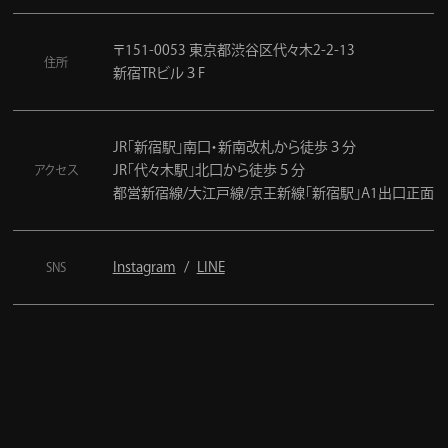
〒151-0053 東京都渋谷区代々木2-2-13
住所
新宿TRビル３F
JR「新宿駅」南口・新南改札から徒歩３分
JR「代々木駅」北口から徒歩５分
アクセス
都営新宿線/大江戸線/京王新線「新宿駅」A1出口正面
Instagram
LINE
SNS