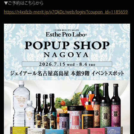
▼ご予約はこちらから
https://r4xsfz.b-merit.jp/y7QkDc/web/login/?coupon_id=1185659